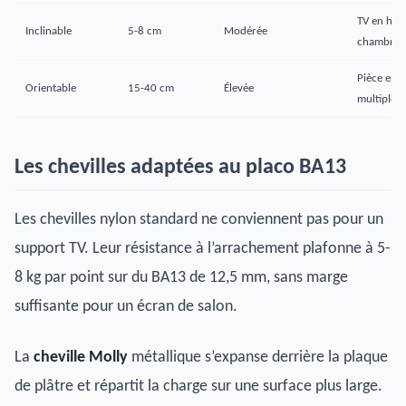
TV en hau
Inclinable
5-8 cm
Modérée
chambre
Pièce en L
Orientable
15-40 cm
Élevée
multiples
Les chevilles adaptées au placo BA13
Les chevilles nylon standard ne conviennent pas pour un
support TV. Leur résistance à l’arrachement plafonne à 5-
8 kg par point sur du BA13 de 12,5 mm, sans marge
suffisante pour un écran de salon.
La
cheville Molly
métallique s’expanse derrière la plaque
de plâtre et répartit la charge sur une surface plus large.