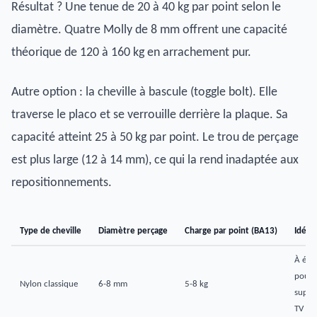
Résultat ? Une tenue de 20 à 40 kg par point selon le
diamètre. Quatre Molly de 8 mm offrent une capacité
théorique de 120 à 160 kg en arrachement pur.
Autre option : la cheville à bascule (toggle bolt). Elle
traverse le placo et se verrouille derrière la plaque. Sa
capacité atteint 25 à 50 kg par point. Le trou de perçage
est plus large (12 à 14 mm), ce qui la rend inadaptée aux
repositionnements.
Type de cheville
Diamètre perçage
Charge par point (BA13)
Idéal
À évit
pour
Nylon classique
6-8 mm
5-8 kg
suppo
TV