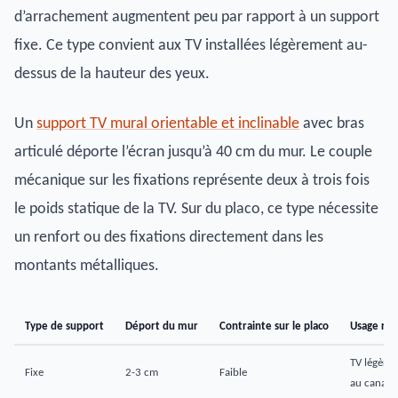
d’arrachement augmentent peu par rapport à un support
fixe. Ce type convient aux TV installées légèrement au-
dessus de la hauteur des yeux.
Un
support TV mural orientable et inclinable
avec bras
articulé déporte l’écran jusqu’à 40 cm du mur. Le couple
mécanique sur les fixations représente deux à trois fois
le poids statique de la TV. Sur du placo, ce type nécessite
un renfort ou des fixations directement dans les
montants métalliques.
Type de support
Déport du mur
Contrainte sur le placo
Usage re
TV légère,
Fixe
2-3 cm
Faible
au canapé