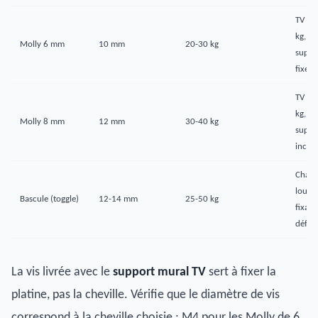
TV < 
kg,
Molly 6 mm
10 mm
20-30 kg
suppo
fixe
TV 20
kg,
Molly 8 mm
12 mm
30-40 kg
suppo
inclin
Charg
lourd
Bascule (toggle)
12-14 mm
25-50 kg
fixati
défini
La vis livrée avec le
support mural TV
sert à fixer la
platine, pas la cheville. Vérifie que le diamètre de vis
correspond à la cheville choisie : M4 pour les Molly de 6