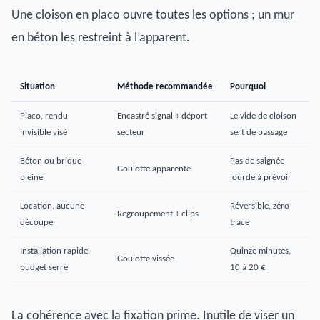
Une cloison en placo ouvre toutes les options ; un mur
en béton les restreint à l’apparent.
Situation
Méthode recommandée
Pourquoi
Placo, rendu
Encastré signal + déport
Le vide de cloison
invisible visé
secteur
sert de passage
Béton ou brique
Pas de saignée
Goulotte apparente
pleine
lourde à prévoir
Location, aucune
Réversible, zéro
Regroupement + clips
découpe
trace
Installation rapide,
Quinze minutes,
Goulotte vissée
budget serré
10 à 20 €
La cohérence avec la fixation prime. Inutile de viser un