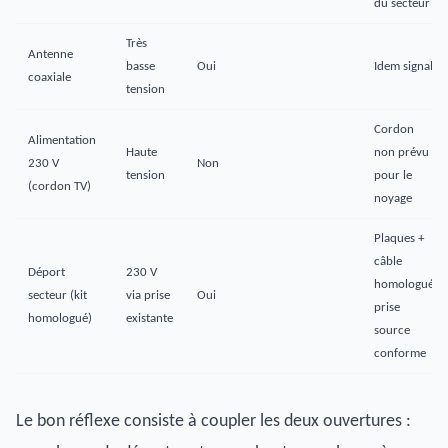
du secteur
Très
Antenne
basse
Oui
Idem signal
coaxiale
tension
Cordon
Alimentation
Haute
non prévu
230 V
Non
tension
pour le
(cordon TV)
noyage
Plaques +
câble
Déport
230 V
homologué,
secteur (kit
via prise
Oui
prise
homologué)
existante
source
conforme
Le bon réflexe consiste à coupler les deux ouvertures :